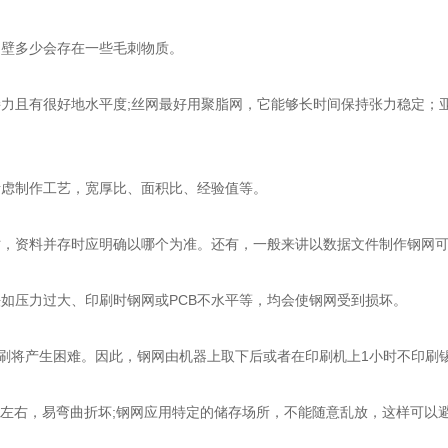
壁多少会存在一些毛刺物质。
有很好地水平度;丝网最好用聚脂网，它能够长时间保持张力稳定；亚光
虑制作工艺，宽厚比、面积比、经验值等。
资料并存时应明确以哪个为准。还有，一般来讲以数据文件制作钢网可
压力过大、印刷时钢网或PCB不水平等，均会使钢网受到损坏。
刷将产生困难。因此，钢网由机器上取下后或者在印刷机上1小时不印刷
MM左右，易弯曲折坏;钢网应用特定的储存场所，不能随意乱放，这样可