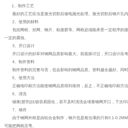
1、制作工艺
最好的工艺应当是激光切割后做电抛光处理。激光切割后钢片孔内
2、使用的材料
包括网框、丝网、钢片、粘接胶等。网框必须能承受一定程序的接力且
一定的腐蚀。
3、开口设计
开口设计的好坏对钢网品质影响最大。前面探讨过，开口设计应考
4、制作资料
制作资料的完整与否，也会影响到钢网品质。资料越全越好。同时，
5、使用方法
正确地印刷方法能使钢网品质得到保持，反之，不正确地印刷方法如
6、清洗
锡膏(胶剂)比较容易固化，若不及时清洗会堵塞钢网开口，下次印
7、储存
由于钢网外框是由铝合金制作，钢片也是相当薄的只有0.1-0.2
可能把网框压弯。