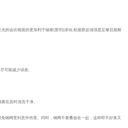
的会比镜面的更加利于锡膏(胶剂)滚动;粘接胶必须强度足够且能耐
尽可能减少误差。
锡膏应及时清洗干净。
以避免钢网受到意外伤害。同时，钢网不要叠放在一起，这样即不好拿又