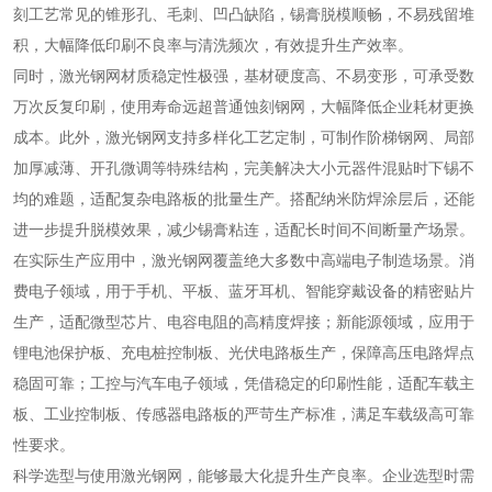
刻工艺常见的锥形孔、毛刺、凹凸缺陷，锡膏脱模顺畅，不易残留堆
积，大幅降低印刷不良率与清洗频次，有效提升生产效率。
同时，激光钢网材质稳定性极强，基材硬度高、不易变形，可承受数
万次反复印刷，使用寿命远超普通蚀刻钢网，大幅降低企业耗材更换
成本。此外，激光钢网支持多样化工艺定制，可制作阶梯钢网、局部
加厚减薄、开孔微调等特殊结构，完美解决大小元器件混贴时下锡不
均的难题，适配复杂电路板的批量生产。搭配纳米防焊涂层后，还能
进一步提升脱模效果，减少锡膏粘连，适配长时间不间断量产场景。
在实际生产应用中，激光钢网覆盖绝大多数中高端电子制造场景。消
费电子领域，用于手机、平板、蓝牙耳机、智能穿戴设备的精密贴片
生产，适配微型芯片、电容电阻的高精度焊接；新能源领域，应用于
锂电池保护板、充电桩控制板、光伏电路板生产，保障高压电路焊点
稳固可靠；工控与汽车电子领域，凭借稳定的印刷性能，适配车载主
板、工业控制板、传感器电路板的严苛生产标准，满足车载级高可靠
性要求。
科学选型与使用激光钢网，能够最大化提升生产良率。企业选型时需