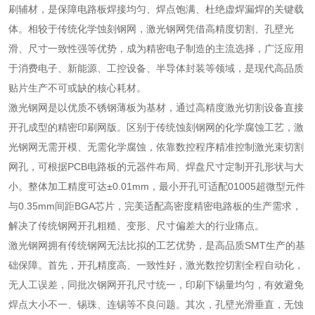
刷辅材，是保障电路板焊接均匀、焊点饱满、杜绝虚焊漏焊的关键载
体。相较于传统化学蚀刻钢网，激光钢网凭借高精度切割、孔壁光
滑、尺寸一致性强等优势，成为精密电子制造的主流选择，广泛应用
于消费电子、新能源、工控设备、半导体封装等领域，是现代高品质
贴片生产不可或缺的核心耗材。
激光钢网是以优质不锈钢薄板为基材，通过高精度激光切割设备直接
开孔成型的精密印刷网版。区别于传统蚀刻钢网的化学腐蚀工艺，激
光钢网无需开模、无需化学腐蚀，依靠数控程序精准控制激光束切割
网孔，可根据PCB电路板的元器件布局、焊盘尺寸定制开孔形状与大
小。整体加工精度可达±0.01mm，最小开孔可适配01005超微型元件
与0.35mm间距BGA芯片，完美适配高密度精密电路板的生产需求，
解决了传统钢网开孔粗糙、变形、尺寸偏差大的行业痛点。
激光钢网拥有传统钢网无法比拟的工艺优势，是高品质SMT生产的基
础保障。首先，开孔精度高、一致性好，激光数控切割全程自动化，
无人工误差，同批次钢网开孔尺寸统一，印刷下锡量均匀，有效避免
焊点大小不一、锡珠、连锡等不良问题。其次，孔壁光滑垂直，无蚀