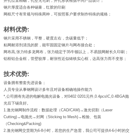
开孔位置精确，孔壁无毛刺，开孔形状根据不同产品设计；
钢片厚度适合各种锡膏，红胶的印刷
网框尺寸有常规与特殊两种，可按照客户要求制作特殊的规格；
材料优势:
钢片采用不锈钢，平整，硬度左右，含碳量低于；
粘网耐溶剂清洗的胶，能牢固固定钢片与网布接合处；
网布高,张力特多龙网布，张力稳定于35牛顿以上，不易脱网耐长久印刷；
铝框铝合金框，管壁较厚，耐张性近似铸铁实心框，达高张力而不变形；
技术优势:
设备拥有整套先进设备；
人员专业从事钢网设计多年且对设备精确地操作能力
*,公司拥有先进的电解电抛光设备，对0402 0201元件,0.4pcsIC,0.4BGA抛
光后下锡良好。
1.激光钢网制作流程：数据处理（CAD/CAM)→激光切割（Laser
Cutting)→电抛光→封网（Sticking to Mesh)→检验、包装
（Checking&Packing)
2.激光钢网交货期为6-8小时，若您的生产急需，我公司可提供4-6小时的交