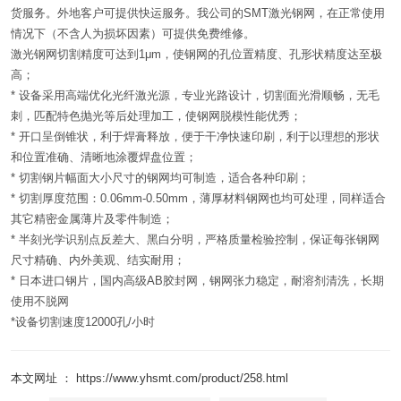
货服务。外地客户可提供快运服务。我公司的SMT激光钢网，在正常使用
情况下（不含人为损坏因素）可提供免费维修。
激光钢网切割精度可达到1μm，使钢网的孔位置精度、孔形状精度达至极
高；
* 设备采用高端优化光纤激光源，专业光路设计，切割面光滑顺畅，无毛
刺，匹配特色抛光等后处理加工，使钢网脱模性能优秀；
* 开口呈倒锥状，利于焊膏释放，便于干净快速印刷，利于以理想的形状
和位置准确、清晰地涂覆焊盘位置；
* 切割钢片幅面大小尺寸的钢网均可制造，适合各种印刷；
* 切割厚度范围：0.06mm-0.50mm，薄厚材料钢网也均可处理，同样适合
其它精密金属薄片及零件制造；
* 半刻光学识别点反差大、黑白分明，严格质量检验控制，保证每张钢网
尺寸精确、内外美观、结实耐用；
* 日本进口钢片，国内高级AB胶封网，钢网张力稳定，耐溶剂清洗，长期
使用不脱网
*设备切割速度12000孔/小时
本文网址 ： https://www.yhsmt.com/product/258.html