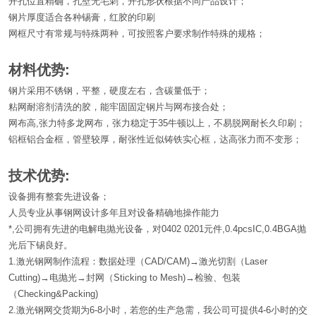
开孔位置精确，孔壁无毛刺，开孔形状根据不同产品设计；
钢片厚度适合各种锡膏，红胶的印刷
网框尺寸有常规与特殊两种，可按照客户要求制作特殊的规格；
材料优势:
钢片采用不锈钢，平整，硬度左右，含碳量低于；
粘网耐溶剂清洗的胶，能牢固固定钢片与网布接合处；
网布高,张力特多龙网布，张力稳定于35牛顿以上，不易脱网耐长久印刷；
铝框铝合金框，管壁较厚，耐张性近似铸铁实心框，达高张力而不变形；
技术优势:
设备拥有整套先进设备；
人员专业从事钢网设计多年且对设备精确地操作能力
*,公司拥有先进的电解电抛光设备，对0402 0201元件,0.4pcsIC,0.4BGA抛
光后下锡良好。
1.激光钢网制作流程：数据处理（CAD/CAM)→激光切割（Laser
Cutting)→电抛光→封网（Sticking to Mesh)→检验、包装
（Checking&Packing)
2.激光钢网交货期为6-8小时，若您的生产急需，我公司可提供4-6小时的交