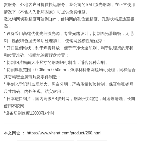
货服务。外地客户可提供快运服务。我公司的SMT激光钢网，在正常使用
情况下（不含人为损坏因素）可提供免费维修。
激光钢网切割精度可达到1μm，使钢网的孔位置精度、孔形状精度达至极
高；
* 设备采用高端优化光纤激光源，专业光路设计，切割面光滑顺畅，无毛
刺，匹配特色抛光等后处理加工，使钢网脱模性能优秀；
* 开口呈倒锥状，利于焊膏释放，便于干净快速印刷，利于以理想的形状
和位置准确、清晰地涂覆焊盘位置；
* 切割钢片幅面大小尺寸的钢网均可制造，适合各种印刷；
* 切割厚度范围：0.06mm-0.50mm，薄厚材料钢网也均可处理，同样适合
其它精密金属薄片及零件制造；
* 半刻光学识别点反差大、黑白分明，严格质量检验控制，保证每张钢网
尺寸精确、内外美观、结实耐用；
* 日本进口钢片，国内高级AB胶封网，钢网张力稳定，耐溶剂清洗，长期
使用不脱网
*设备切割速度12000孔/小时
本文网址 ： https://www.yhsmt.com/product/260.html